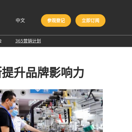
中文
参观登记
立即订阅
文
lish
会
365营销计划
국인
圳国际胶粘剂及化工原料
本語
膜与胶带展
ng Việt
不断提升品牌影响力
际高性能材料展
บไทย
onesia
洲材料周
际新材料新工艺及色彩展
会