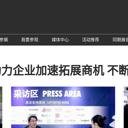
中
Eng
参展
我要参观
媒体中心
活动推荐
同期展
한
展位预定
参观预登记
行业新闻
会议论坛
深
日
展
展商评语
特邀贵宾
展会新闻
2026越南国际薄
Tiế
 助力企业加速拓展商机 
国
แบ
展商增值服务
展商名录
展商动态
Ind
亚
励展通APP
推荐展商
合作媒体
国
重点观众
展商说
订阅电邮
览
为何参展
组团参观
商贸配对
RX Connect 励展通