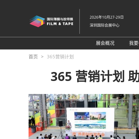
直
接
2026年10月27-29日
跳
深圳国际会展中心
转
至
内
展会概况
我要
容
展会概况
首页
365营销计划
展品范围
365 营销计划
交通住宿
特色展区
关于主办方
包容性和多元化
常见问题解答
展馆平面图