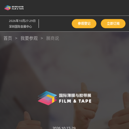
直
接
跳
2026年10月27-29日
参观登记
立即订阅
转
深圳国际会展中心
至
首页
我要参观
展商说
内
容
2026.10.27-29