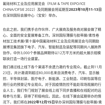
氟硅材料工业及应用展览会（FILM & TAPE EXPO/ICE
CHINA/CIFSIE 2022）及同期展会将延期至
2023年10月11-13日
在深圳国际会展中心（宝安）举办。
在此之前，我们携手合作伙伴、广大展商及服务商对展会做了精
心、全面的安全复展筹备工作。深圳国际薄膜与胶带展/柔性卷
材加工技术展/第十届中国氟硅材料工业及应用展览会与同期励
展博览集团旗下电子、汽车、智能制造及装配等同期共八展跨界
协作，中外3,000个参展品牌期待以12万平方米的超大展示规模
联袂打造一场行业盛宴。
我们通过线上线下各个渠道不余遗力邀约专业观众。截止到11月
23日，共计邀请到超过80,000名来自消费电子、汽车、显示触
控、半导体封装、医疗电子、新能源、工业制造、印刷包装等应
用行业的预登记专业观众。对于因疫情防控不能赴现场观展的行
业人士，我们专门规划了展会线上线下同步直播和在线配对的远
程参与方案，获得了积极响应。因此，在线下展会延期举办的情
况下，我们将在
2022年12月15日
举办深圳国际薄膜与胶带展/柔