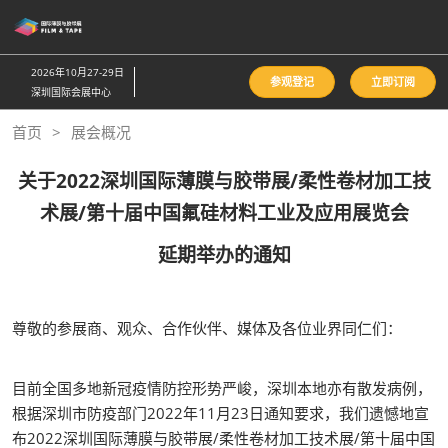
直
接
跳
2026年10月27-29日
参观登记
立即订阅
转
深圳国际会展中心
至
首页
展会概况
内
容
关于2022深圳国际薄膜与胶带展/柔性卷材加工技
术展/第十届中国氟硅材料工业及应用展览会
延期举办的通知
尊敬的参展商、观众、合作伙伴、媒体及各位业界同仁们：
目前全国多地新冠疫情防控形势严峻，深圳本地亦有散发病例，
根据深圳市防疫部门2022年11月23日通知要求，我们遗憾地宣
布2022深圳国际薄膜与胶带展/柔性卷材加工技术展/第十届中国