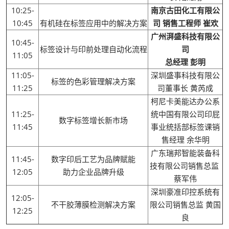
10:25-
南京古田化工有限公
10:45
有机硅在标签应用中的解决方案
司 销售工程师 崔欢
广州湃盛科技有限公
10:45-
标签设计与印前处理自动化流程
司
11:05
总经理 彭明
11:05-
深圳盛事科技有限公
标签的色彩管理解决方案
11:25
司董事长 黄芮成
柯尼卡美能达办公系
11:25-
统中国有限公司印屁
数字标签增长新市场
11:45
事业统括部标签课销
售经理 余华明
广东瑞邦智能装备科
11:45-
数字印后工艺为品牌赋能
技有限公司销售总监
12:05
助力企业品牌升级
蔡军伟
深圳豪准印控系统有
12:05-
不干胶薄膜检测解决方案
限公司销售总监 黄国
12:25
良