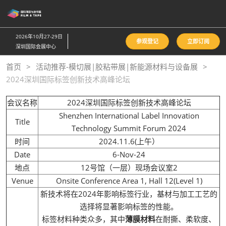
直
接
跳
2026年10月27-29日
参观登记
立即订阅
转
深圳国际会展中心
至
首页
活动推荐-模切展|胶粘带展|新能源材料与设备展
内
2024深圳国际标签创新技术高峰论坛
容
会议名称
2024深圳国际标签创新技术高峰论坛
Shenzhen International Label Innovation
Title
Technology Summit Forum 2024
时间
2024.11.6(上午）
Date
6-Nov-24
地点
12号馆（一层）现场会议室2
Venue
Onsite Conference Area 1, Hall 12(Level 1)
新技术将在2024年影响标签行业，基材与加工工艺的
选择将显著影响标签的性能。
标签材料种类众多，其中
薄膜材料
在耐撕、柔软度、