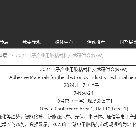
中
Eng
参展
我要参观
媒体中心
活动推荐
同期展
한
展位预定
参观预登记
行业新闻
会议论坛
深
备展
2024电子产业用胶粘材料技术研讨会(NEW)
日
展
展商评语
特邀贵宾
展会新闻
2026越南国际薄
Tiế
2024电子产业用胶粘材料技术研讨会(NEW)
国
แบ
展商增值服务
展商名录
展商动态
Adhesive Materials for the Electronics Industry Technical S
Ind
亚
2024.11.7（上午）
励展通APP
推荐展商
合作媒体
国
7-Nov-24
重点观众
展商说
订阅电邮
览
10号馆（一层）现场会议室1
为何参展
组团参观
Onsite Conference Area 1, Hall 10(Level 1)
源化等趋势，智能终端、新能源汽车、光伏、半导体、通信等电子产
商贸配对
RX Connect 励展通
增长的态势。数据显示，2023年全球电子胶粘剂市场规模约为51亿美