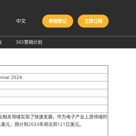
中文
参观登记
立即订阅
文
lish
会
365营销计划
국인
圳国际胶粘剂及化工原料
本語
膜与胶带展
ng Việt
际高性能材料展
บไทย
eminar 2024
onesia
洲材料周
际新材料新工艺及色彩展
会
业相关领域实现了快速发展，作为电子产业上游领域的
元，预计到2033年将达到121亿美元。