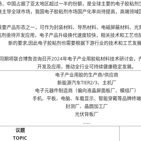
薄膜与胶带展
场，中国占据了亚太地区超过一半的份额，是全球主要的电子胶粘剂
商主导全球市场，我国电子胶粘剂市场国产化率尚待提高，高端领域
重要产品形态之一，可作为封装材料、导热材料、电磁屏蔽材料、光
胶粘剂亟待开发应用，电子产品升级换代速度较快，相关技术和工艺也
新的要求,因此电子胶粘剂也需要根据下游行业的技术和工艺发
展同期将联合博詹咨询召开2024年电子产业用胶粘材料技术研讨会
开发及应用，推动全行业可持续健康稳定发展。
电子产业用胶的生产商/供应商
新能源汽车TIER2/3、主机厂
电子元器件制造商（偏向液晶屏面板厂、模组厂）
手机、平板、电脑、车载显示、智能穿戴等品牌终端
封测厂、晶圆加工厂
光伏背板厂
......
议题
TOPIC