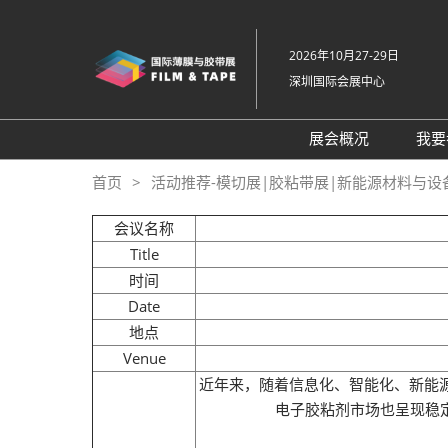
直
接
2026年10月27-29日
跳
深圳国际会展中心
转
至
内
展会概况
我要
容
展会概况
首页
活动推荐-模切展|胶粘带展|新能源材料与设
展品范围
会议名称
交通住宿
Title
时间
特色展区
Date
关于主办方
地点
包容性和多元化
Venue
近年来，随着信息化、智能化、新能
常见问题解答
电子胶粘剂市场也呈现稳定
展馆平面图