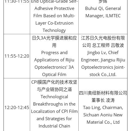
11:30-11:55
End Optical-Grade Self-
步辉
Adhesive Protective
Buhui Qi, General
Film Based on Multi-
Manager, ILMTEC
Layer Co-Extrusion
Technology
日久3A光学膜进展和应
江苏日久光电股份有限
用
公 司 总工程师 吕敬波
Progress and
Jingbo Lv, Chief
11:55-12:20
Applications of Rijiu
Engineer, Jiangsu Rijiu
Optoelectronics' 3A
Optoelectronics Joint-
Optical Film
stock Co.,Ltd.
CPI膜国产化的技术攻坚
与产业链协同之道
四川奥纽新材料有限公司
Technological
董事长 凌涛
Breakthroughs in the
12:20-12:45
Tao Ling, Chairman,
Localization of CPI Film
Sichuan Aoniu New
and Strategies for
Material Co., Ltd
Industrial Chain