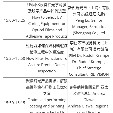
UV固化设备在光学薄膜
斯凯瑞光电（上海）有限
及胶带产品中如何选型
公司 高级经理 陆鹏
How to Select UV
15:00-15:25
Peng Lu, Senior
Curing Equipment for
Manager, Skroptics
Optical Films and
(Shanghai) Co., Ltd
Adhesive Tape Products
李德芯智视觉科技（上
过滤器如何保障材料瑕疵
海）有限公司 首席战略
检测过程中的精准度
顾问 Dr. Rudolf Krampe
15:25-15:50
How Filter Functions To
Dr. Rudolf Krampe,
Assure Precise Defect
Chief Strategy
Inspection
Consultant, RID VISION
聚焦终端产品需求，解锁
高性能涂布印刷工艺优化
克鲁纳特集团公司 亚太
之道
区销售总监 Andrea
Optimized performing
Glawe
15:50-16:15
coating and printing
Andrea Glawe, Regional
processes adapted to
Sales Director,