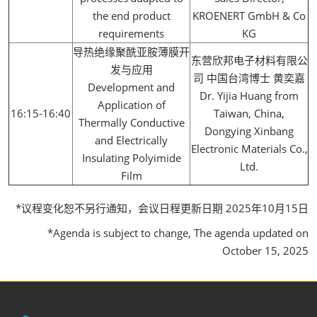
the end product
KROENERT GmbH & Co
requirements
KG
导热绝缘聚酰亚胺薄膜开
东营欣邦电子材料有限公
发与应用
司 中国台湾博士 黄奕嘉
Development and
Dr. Yijia Huang from
Application of
16:15-16:40
Taiwan, China,
Thermally Conductive
Dongying Xinbang
and Electrically
Electronic Materials Co.,
Insulating Polyimide
Ltd.
Film
*议程变化恕不另行通知，会议日程更新日期 2025年10月15日
*Agenda is subject to change, The agenda updated on
October 15, 2025