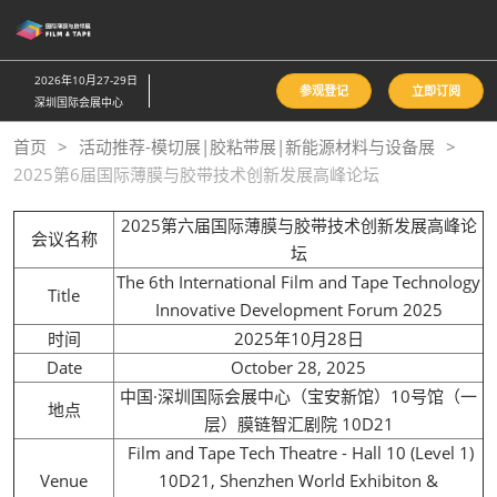
直
接
跳
2026年10月27-29日
参观登记
立即订阅
转
深圳国际会展中心
至
首页
活动推荐-模切展|胶粘带展|新能源材料与设备展
内
2025第6届国际薄膜与胶带技术创新发展高峰论坛
容
2025第六届国际薄膜与胶带技术创新发展高峰论
会议名称
坛
The 6th International Film and Tape Technology
Title
Innovative Development Forum 2025
时间
2025年10月28日
Date
October 28, 2025
中国·深圳国际会展中心（宝安新馆）10号馆（一
地点
层）膜链智汇剧院 10D21
Film and Tape Tech Theatre - Hall 10 (Level 1)
Venue
10D21, Shenzhen World Exhibiton &