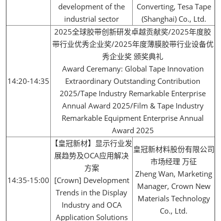
development of the
Converting, Tesa Tape
industrial sector
(Shanghai) Co., Ltd.
2025全球胶带创新研发卓越贡献奖/2025年度胶
带行业优秀企业奖/2025年度薄膜胶带行业设备优
秀企业奖 颁奖典礼
Award Ceremany: Global Tape Innovation
14:20-14:35
Extraordinary Outstanding Contribution
2025/Tape Industry Remarkable Enterprise
Annual Award 2025/Film & Tape Industry
Remarkable Equipment Enterprise Annual
Award 2025
【皇冠新材】显示行业发
皇冠新材料股份有限公司
展趋势及OCA应用解决
市场经理 万征
方案
Zheng Wan, Marketing
14:35-15:00
[Crown] Development
Manager, Crown New
Trends in the Display
Materials Technology
Industry and OCA
Co., Ltd.
Application Solutions