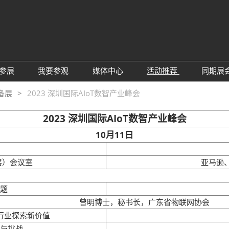
中
Eng
参展
我要参观
媒体中心
活动推荐
同期展
한
展位预定
参观预登记
行业新闻
会议论坛
深
备展
2023 深圳国际AIoT数智产业峰会
日
展
展商评语
特邀贵宾
展会新闻
2026越南国际薄
Tiế
2023 深圳国际AIoT数智产业峰会
国
แบ
展商增值服务
展商名录
展商动态
10月11日
Ind
亚
励展通APP
推荐展商
合作媒体
国
重点观众
展商说
订阅电邮
层）会议室
亚马逊
览
为何参展
组团参观
题
商贸配对
RX Connect 励展通
曾明博士，秘书长，广东省物联网协会
S行业探索新价值
与挑战