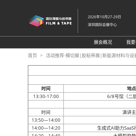
直
接
2026年10月27-29日
跳
深圳国际会展中心
转
至
内
展会概况
我要
容
展会概况
首页
活动推荐-模切展|胶粘带展|新能源材料与设
展品范围
交通住宿
特色展区
时间
地点
关于主办方
13:30-17:00
6/8号馆（二
包容性和多元化
时间
演讲主
常见问题解答
13:50—14:00
14:00—14:20
生成式Al助力Saa
展馆平面图
14:20—14:40
大模型趋势