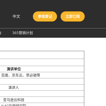
中文
参观登记
立即订阅
文
lish
会
365营销计划
국인
圳国际胶粘剂及化工原料
本語
膜与胶带展
ng Việt
际高性能材料展
บไทย
onesia
洲材料周
演讲单位
际新材料新工艺及色彩展
、百度、京东云、思必驰等
会
演讲人
亚马逊云科技
Ai4C应用研究院