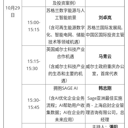
及投资案例）
10月29
苏格兰数字能源与人
日
工智能前景
刘卓岚
15:00-
（含可再生能源数字
苏格兰国际发展局,
15:15
化、智能电网、储能
中国区国际投资主管
技术等领域机遇）
英国威尔士科技产业
合作机遇
马青云
15:15-
（含威尔士科技产业
威尔士政府重庆办公
15:30
的生态和主要的机
室，首席代表
遇）
拥抱SAGE AI
韩志刚
（含AI优化企业业务
Sage亚洲最佳实施
15:30-
流程；AI帮助用户收
商 - 上海启封企业管
15:45
集数据；AI在企业的
理咨询有限公司，总
未来应用）
经理
主持人：
潘阳