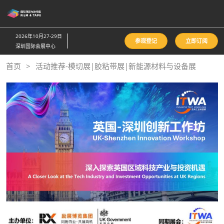
直
接
跳
2026年10月27-29日
参观登记
立即订阅
转
深圳国际会展中心
至
首页
活动推荐-模切展|胶粘带展|新能源材料与设备展
内
容