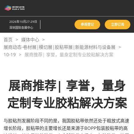
直
接
跳
2026年10月27-29日
参观登记
立即订阅
转
深圳国际会展中心
至
首页
媒体中心
内
展商动态-卷材展|模切展|胶粘带展|新能源材料与设备展
容
10-19
展商推荐| 享誉，量身定制专业胶粘解决方案
展商推荐| 享誉，量身
定制专业胶粘解决方案
与胶粘剂发展阶段不同的是，我国胶粘带依然还处于粗放式高速
增长阶段，胶粘带的主要增长还是来源于BOPP包装胶粘带的高