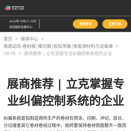
直
接
跳
2026年10月27-29日
参观登记
立即订阅
转
深圳国际会展中心
至
首页
媒体中心
内
展商动态-卷材展|模切展|胶粘带展|新能源材料与设备展
容
10-19
展商推荐 | 立克掌握专业纠偏控制系统的企业
展商推荐 | 立克掌握专
业纠偏控制系统的企业
纠偏系统是指制造商所生产的卷材在喷涂、印刷、冲切、层合、
分切或者其它卷材卷绕过程中，始终要保持卷材侧面整齐一致而