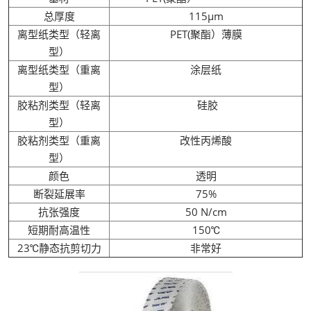
总厚度
115μm
离型纸类型（轻离
PET(聚酯）薄膜
型）
离型纸类型（重离
涂层纸
型）
胶粘剂类型（轻离
硅胶
型）
胶粘剂类型（重离
改性丙烯酸
型）
颜色
透明
断裂延展率
75%
抗张强度
50 N/cm
短期耐高温性
150℃
23℃静态抗剪切力
非常好