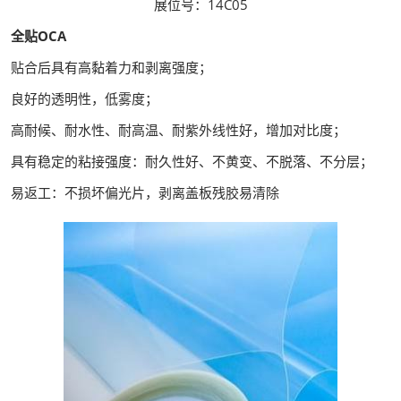
展位号：14C05
全贴OCA
贴合后具有⾼黏着⼒和剥离强度；
良好的透明性，低雾度；
⾼耐候、耐⽔性、耐⾼温、耐紫外线性好，增加对⽐度；
具有稳定的粘接强度：耐久性好、不⻩变、不脱落、不分层；
易返⼯：不损坏偏光⽚，剥离盖板残胶易清除