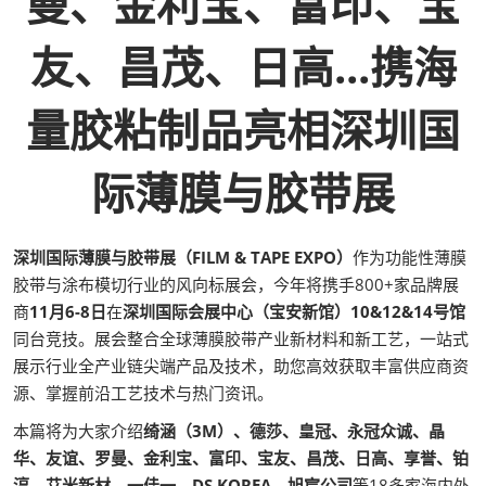
曼、金利宝、富印、宝
友、昌茂、日高...携海
量胶粘制品亮相深圳国
际薄膜与胶带展
深圳国际薄膜与胶带展（FILM & TAPE EXPO）
作为功能性薄膜
胶带与涂布模切行业的风向标展会，今年将携手800+家品牌展
商
11月6-8日
在
深圳国际会展中心（宝安新馆）10&12&14号馆
同台竞技。展会整合全球薄膜胶带产业新材料和新工艺，一站式
展示行业全产业链尖端产品及技术，助您高效获取丰富供应商资
源、掌握前沿工艺技术与热门资讯。
本篇将为大家介绍
绮涵（3M）、德莎、皇冠、永冠众诚、晶
华、友谊、罗曼、金利宝、富印、宝友、昌茂、日高、享誉、铂
淳、艾米新材、一佳一、DS KOREA、旭宸公司
等18多家海内外