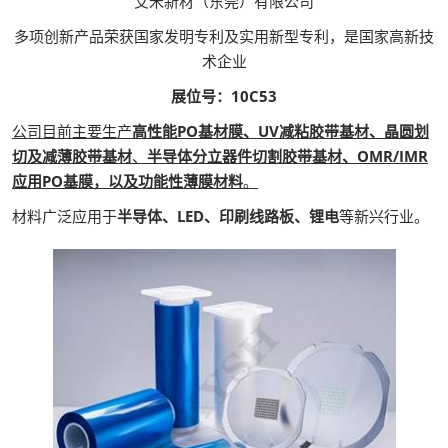
艾米新材（东莞）有限公司
多项创新产品荣获国家发明专利及实用新型专利，是国家高新技
术企业
展位号：10C53
公司目前主要生产
高性能PO基材膜、UV减粘胶带基材、晶圆划
切及减薄胶带基材
、
半导体分立器件切割胶带基材、OMR/IMR
应用PO基膜，以及功能性薄膜材料
。
材料广泛应用于
半导体、LED、印刷线路板、锂电
等新兴行业。