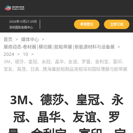
直
接
跳
2026年10月27-29日
参观登记
立即订阅
转
深圳国际会展中心
至
首页
媒体中心
内
展商动态-卷材展|模切展|胶粘带展|新能源材料与设备展
容
2024
10
3M、德莎、皇冠、永冠、晶华、友谊、罗曼、金利宝、富印、
宝友、昌茂、日高...携海量胶粘制品亮相深圳国际薄膜与胶带展
3M、德莎、皇冠、永
冠、晶华、友谊、罗