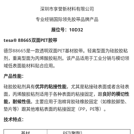
深圳市享誉新材料有限公司
专业经销国际领先胶带品牌产品
展位号：10D32
tesa® 88665双面PET胶带
德莎88665是一款透明双面PET基材胶带。轻离型面为硅胶胶粘
剂，重离型面为丙烯酸胶粘剂。该产品适用于工业分销与模切领
域低表面能材料贴合应用。
产品性能：
硅胶胶粘剂具有
优异的粘接性能
，尤其是粘接硅表面或者含硅表
面，丙烯酸胶粘剂适用于各种表面的粘接固定，跟
良好的模切性
能，耐候性佳
。主要应用于泡棉背胶硅橡胶固定（如橡胶脚垫、
垫片等）跟其他难粘表面的粘接固定（PP，PE等）。
技术特点：
基材
PET(聚酯）