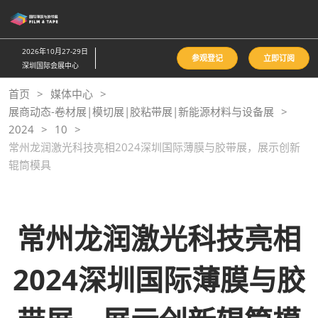
直
接
跳
2026年10月27-29日
参观登记
立即订阅
转
深圳国际会展中心
至
首页
媒体中心
内
展商动态-卷材展|模切展|胶粘带展|新能源材料与设备展
容
2024
10
常州龙润激光科技亮相2024深圳国际薄膜与胶带展，展示创新
辊筒模具
常州龙润激光科技亮相
2024深圳国际薄膜与胶