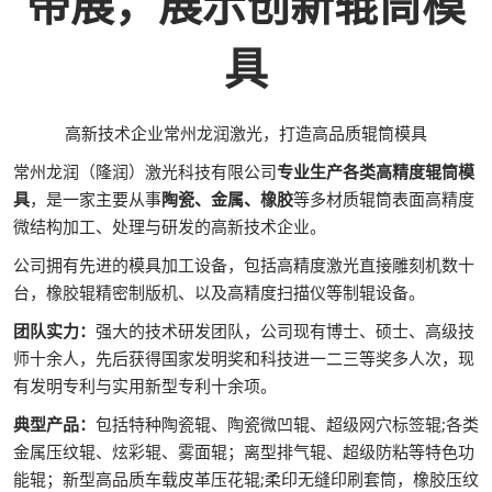
带展，展示创新辊筒模
具
高新技术企业常州龙润激光，打造高品质辊筒模具
常州龙润（隆润）激光科技有限公司
专业生产各类高精度辊筒模
具
，是一家主要从事
陶瓷、金属、橡胶
等多材质辊筒表面高精度
微结构加工、处理与研发的高新技术企业。
公司拥有先进的模具加工设备，包括高精度激光直接雕刻机数十
台，橡胶辊精密制版机、以及高精度扫描仪等制辊设备。
团队实力：
强大的技术研发团队，公司现有博士、硕士、高级技
师十余人，先后获得国家发明奖和科技进一二三等奖多人次，现
有发明专利与实用新型专利十余项。
典型产品：
包括特种陶瓷辊、陶瓷微凹辊、超级网穴标签辊;各类
金属压纹辊、炫彩辊、雾面辊；离型排气辊、超级防粘等特色功
能辊；新型高品质车载皮革压花辊;柔印无缝印刷套筒，橡胶压纹