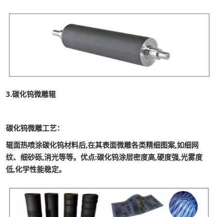
3.碳化钨微雕辊
碳化钨微雕工艺：
辊面热喷涂碳化钨材料后,在其表面微雕各类精细图案,如细网
纹、细砂砾,消光等等。优点:碳化钨涂层密度高,硬度强,光雾度
低,化学性能稳定。