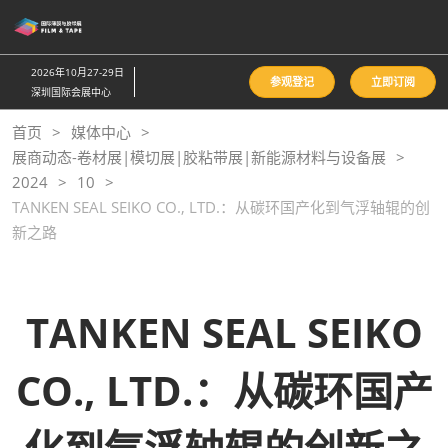
直
接
跳
2026年10月27-29日
参观登记
立即订阅
转
深圳国际会展中心
至
首页
媒体中心
内
展商动态-卷材展|模切展|胶粘带展|新能源材料与设备展
容
2024
10
TANKEN SEAL SEIKO CO., LTD.：从碳环国产化到气浮轴辊的创
新之路
TANKEN SEAL SEIKO
CO., LTD.：从碳环国产