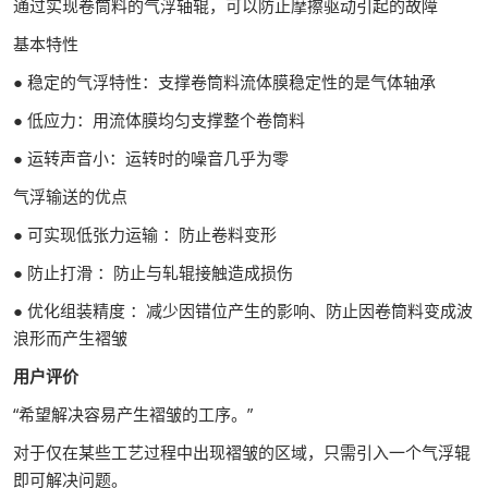
通过实现卷筒料的气浮轴辊，可以防止摩擦驱动引起的故障
基本特性
● 稳定的气浮特性：支撑卷筒料流体膜稳定性的是气体轴承
● 低应力：用流体膜均匀支撑整个卷筒料
● 运转声音小：运转时的噪音几乎为零
气浮输送的优点
● 可实现低张力运输 ：防止卷料变形
● 防止打滑 ：防止与轧辊接触造成损伤
● 优化组装精度 ：减少因错位产生的影响、防止因卷筒料变成波
浪形而产生褶皱
用户评价
“希望解决容易产生褶皱的工序。”
对于仅在某些工艺过程中出现褶皱的区域，只需引入一个气浮辊
即可解决问题。