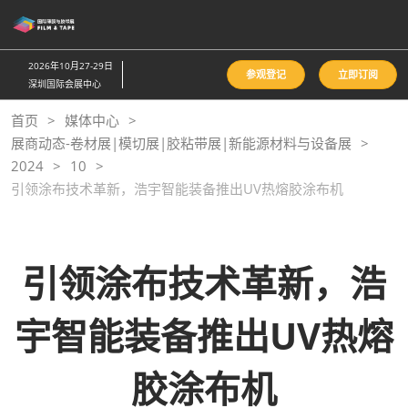
直
接
跳
2026年10月27-29日
参观登记
立即订阅
转
深圳国际会展中心
至
首页
媒体中心
内
展商动态-卷材展|模切展|胶粘带展|新能源材料与设备展
容
2024
10
引领涂布技术革新，浩宇智能装备推出UV热熔胶涂布机
引领涂布技术革新，浩
宇智能装备推出UV热熔
胶涂布机