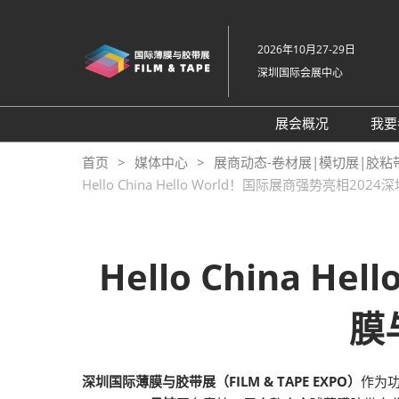
直
接
2026年10月27-29日
跳
深圳国际会展中心
转
至
内
展会概况
我要
容
展会概况
首页
媒体中心
展商动态-卷材展|模切展|胶粘
Hello China Hello World！国际展商强势亮
展品范围
交通住宿
特色展区
Hello China 
关于主办方
包容性和多元化
膜
常见问题解答
展馆平面图
深圳国际薄膜与胶带展（FILM & TAPE EXPO）
作为