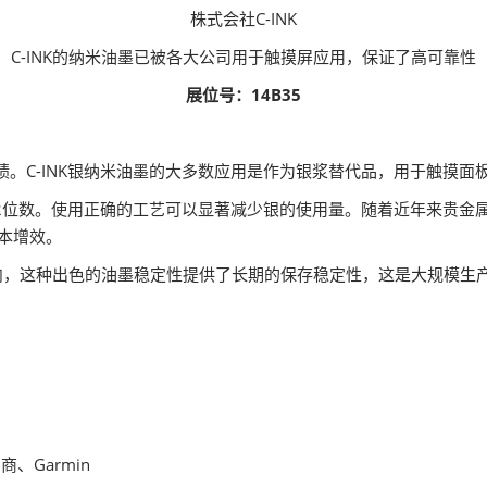
株式会社C-INK
C-INK的纳米油墨已被各大公司用于触摸屏应用，保证了高可靠性
展位号：14B35
产实绩。C-INK银纳米油墨的大多数应用是作为银浆替代品，用于触
低1-2位数。使用正确的工艺可以显著减少银的使用量。随着近年来贵
降本增效。
个月内，这种出色的油墨稳定性提供了长期的保存稳定性，这是大规模生
、Garmin