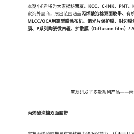
本期小F君将为大家揭秘
宝友、KCC、C-INK、PNT
家海外展商，展出范围涵盖
丙烯酸泡棉双面胶带、有机
MLCC/OCA用离型膜涂布机、偏光片保护膜、封边膜涂布
膜、P系列陶瓷微凹辊、扩散膜（Diffusion film）
宝友研发了多款系列产品——丙
丙烯酸泡棉双面胶带
宝友丙烯酸胶带具有高粘着力和强保持力，适用于从