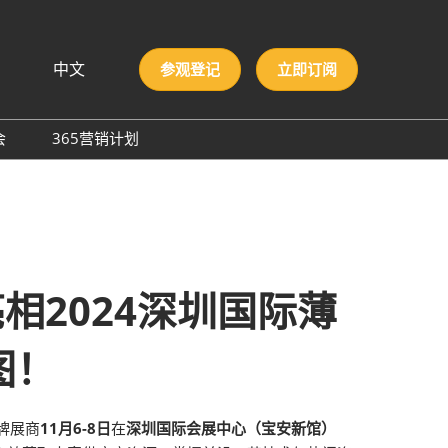
中文
参观登记
立即订阅
文
lish
会
365营销计划
국인
圳国际胶粘剂及化工原料
本語
膜与胶带展
ng Việt
际高性能材料展
บไทย
onesia
洲材料周
强势亮相2024深圳国际薄
际新材料新工艺及色彩展
会
图！
牌展商
11月6-8日
在
深圳国际会展中心（宝安新馆）