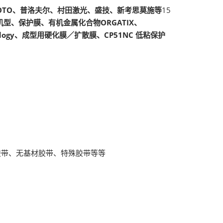
本KIMOTO、普洛夫尔、村田激光、盛技、新考思莫施等
15
型、保护膜、有机金属化合物ORGATIX、
logy、成型用硬化膜／扩散膜、CP51NC 低粘保护
胶带、无基材胶带、特殊胶带等等