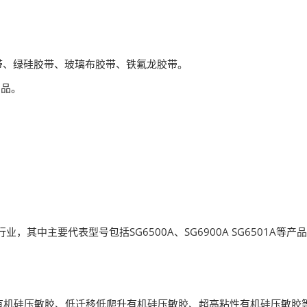
带、绿硅胶带、玻璃布胶带、铁氟龙胶带。
产品。
业，其中主要代表型号包括SG6500A、SG6900A SG6501A等产
屏有机硅压敏胶、低迁移低爬升有机硅压敏胶、超高粘性有机硅压敏胶