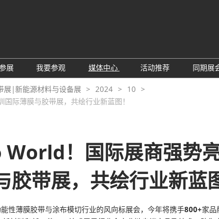
中
Eng
参展
我要参观
媒体中心
活动推荐
同期展
한
展位预定
参观预登记
行业新闻
会议论坛
深
带展|新能源材料与设备展
2024
10
日
展
相2024深圳国际薄膜与胶带展，共绘行业新蓝图！
展商评语
特邀贵宾
展会新闻
2026越南国际薄
Tiế
国
แบ
展商增值服务
展商名录
展商动态
Ind
亚
励展通APP
推荐展商
合作媒体
Hello World！国际展商
国
重点观众
展商说
订阅电邮
览
与胶带展，共绘行业新蓝
为何参展
组团参观
商贸配对
RX Connect 励展通
功能性薄膜胶带与涂布模切行业的风向标展会，今年将携手
800+
家品