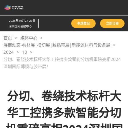
直
接
跳
2026年10月27-29日
参观登记
立即订阅
转
深圳国际会展中心
至
首页
媒体中心
内
展商动态-卷材展|模切展|胶粘带展|新能源材料与设备展
容
2024
10
分切、卷绕技术标杆大华工控携多款智能分切机重磅亮相2024
深圳国际薄膜与胶带展！
分切、卷绕技术标杆大
华工控携多款智能分切