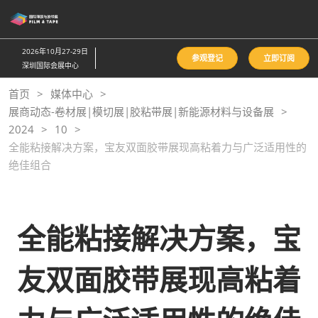
直
接
跳
2026年10月27-29日
参观登记
立即订阅
转
深圳国际会展中心
至
首页
媒体中心
内
展商动态-卷材展|模切展|胶粘带展|新能源材料与设备展
容
2024
10
全能粘接解决方案，宝友双面胶带展现高粘着力与广泛适用性的
绝佳组合
全能粘接解决方案，宝
友双面胶带展现高粘着