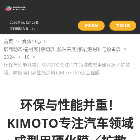
直
接
跳
2026年10月27-29日
参观登记
立即订阅
转
深圳国际会展中心
至
首页
媒体中心
内
展商动态-卷材展|模切展|胶粘带展|新能源材料与设备展
容
2024
10
环保与性能并重！KIMOTO专注汽车领域成型用硬化膜／扩散
膜、防爆膜和高性能涂料和MicroLED用工程膜
环保与性能并重！
KIMOTO专注汽车领域