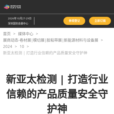
直
接
跳
2026年10月27-29日
参观登记
立即订阅
转
深圳国际会展中心
至
首页
媒体中心
内
展商动态-卷材展|模切展|胶粘带展|新能源材料与设备展
容
2024
10
新亚太检测 | 打造行业信赖的产品质量安全守护神
新亚太检测 | 打造行业
信赖的产品质量安全守
护神