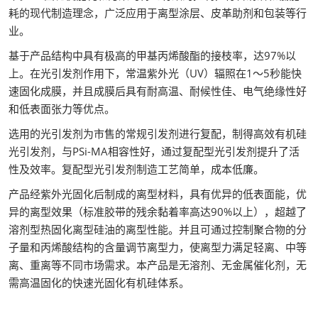
耗的现代制造理念，广泛应用于离型涂层、皮革助剂和包装等行
业。
基于产品结构中具有极高的甲基丙烯酸酯的接枝率，达97%以
上。在光引发剂作用下，常温紫外光（UV）辐照在1～5秒能快
速固化成膜，并且成膜后具有耐高温、耐候性佳、电气绝缘性好
和低表面张力等优点。
选用的光引发剂为市售的常规引发剂进行复配，制得高效有机硅
光引发剂，与PSi-MA相容性好，通过复配型光引发剂提升了活
性及效率。复配型光引发剂制造工艺简单，成本低廉。
产品经紫外光固化后制成的离型材料，具有优异的低表面能，优
异的离型效果（标准胶带的残余黏着率高达90%以上），超越了
溶剂型热固化离型硅油的离型性能。并且可通过控制聚合物的分
子量和丙烯酸结构的含量调节离型力，使离型力满足轻离、中等
离、重离等不同市场需求。本产品是无溶剂、无金属催化剂，无
需高温固化的快速光固化有机硅体系。