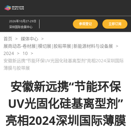
直
接
跳
2026年10月27-29日
参观登记
立即订阅
转
深圳国际会展中心
至
首页
媒体中心
内
展商动态-卷材展|模切展|胶粘带展|新能源材料与设备展
容
2024
10
安徽新远携“节能环保UV光固化硅基离型剂”亮相2024深圳国际
薄膜与胶带展
安徽新远携“节能环保
UV光固化硅基离型剂”
亮相2024深圳国际薄膜