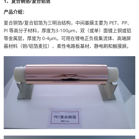
1、复合铜箔/复合铝箔
产品介绍：
复合铜箔/复合铝箔为三明治结构，中间基膜主要为 PET、PP、
PI 等高分子材料，厚度为3-100μm，双（或单）面镀上铜或铝
等金属层，厚度为 0-4μm。可用在锂电正负极集流体、高端屏
蔽材料（铜/铝箔麦拉）、柔性电路板基材、静电刷和触摸屏。