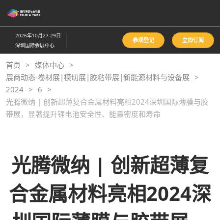
直
接
跳
2026年10月27-29日
参观登记
立即订阅
转
深圳国际会展中心
至
首页
媒体中心
内
展商动态-卷材展|模切展|胶粘带展|新能源材料与设备展
容
2024
6
光腾微纳 | 创新超薄复合金属材料亮相2024深圳国际薄膜与胶
带展，显著提升锂电池安全性、能量密度和寿命
光腾微纳 | 创新超薄复
合金属材料亮相2024深