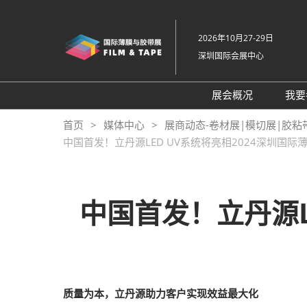
直
接
2026年10月27-29日
跳
深圳国际会展中心
转
至
内
展会概况
我要
容
展会概况
首页
媒体中心
展商动态-卷材展|模切展|胶粘
中国首发！立丹源LED UV系统将亮相2024深圳国
展品范围
交通住宿
特色展区
中国首发！立丹源L
关于主办方
包容性和多元化
常见问题解答
展馆平面图
质量为本，立丹源助力客户实现效益最大化