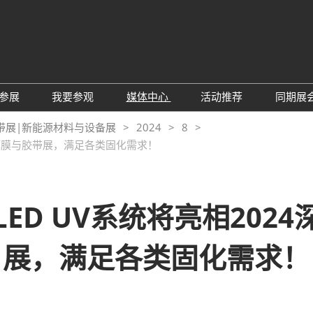
中
Eng
参展
我要参观
媒体中心
活动推荐
同期展
한
展位预定
参观预登记
行业新闻
会议论坛
深
带展|新能源材料与设备展
2024
8
日
展
际薄膜与胶带展，满足各类固化需求！
展商评语
特邀贵宾
展会新闻
2026越南国际薄
Tiế
国
แบ
展商增值服务
展商名录
展商动态
Ind
亚
励展通APP
推荐展商
合作媒体
ED UV系统将亮相202
国
重点观众
展商说
订阅电邮
览
为何参展
展，满足各类固化需求！
组团参观
商贸配对
RX Connect 励展通