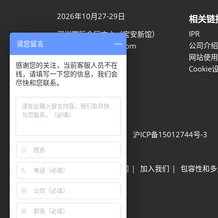
2026年10月27-29日
相关链
IPR
深圳国际会展中心（宝安新馆）
请您留言
公司介绍
aaron.ye@rxglobal.com
网站使用
021-2231 7259
感谢您的关注，当前客服人员不在
Cookie
线，请填写一下您的信息，我们会
尽快和您联系。
隐私选项
隐私政策
Cookie政策
展会信息
可持续发展
网站地图
沪ICP备15012744号-3
Built by RX
其他励展展会
励展新闻
加入我们
包容性和多