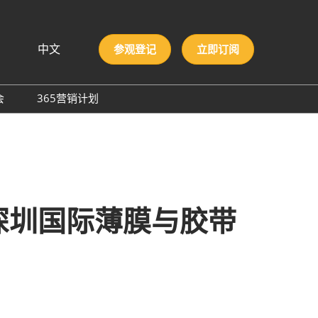
中文
参观登记
立即订阅
文
lish
会
365营销计划
국인
圳国际胶粘剂及化工原料
本語
膜与胶带展
ng Việt
际高性能材料展
บไทย
onesia
洲材料周
4深圳国际薄膜与胶带
际新材料新工艺及色彩展
会