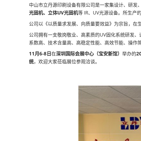
2026越南国际
中山市立丹源印刷设备有限公司是一家集设计、研发、
光固机、立体UV光固机
等
IR、UV光源设备。所生产
公司以《以质量求发展、向质量要效益》为宗旨，在生产
公司拥有一支敬岗敬业、高素质的UV固化系统研发、
系数高、技术含量高、高稳定性能、高效节能、操作简
11月6-8日
在
深圳国际会展中心（宝安新馆）
举办的
2
统
，欢迎大家莅临展位参观洽谈。