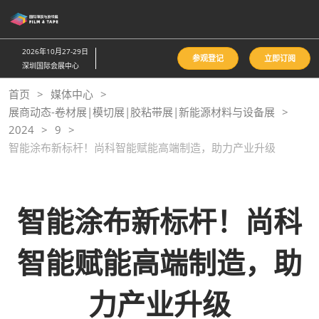
直
接
跳
2026年10月27-29日
参观登记
立即订阅
转
深圳国际会展中心
至
首页
媒体中心
内
展商动态-卷材展|模切展|胶粘带展|新能源材料与设备展
容
2024
9
智能涂布新标杆！尚科智能赋能高端制造，助力产业升级
智能涂布新标杆！尚科
智能赋能高端制造，助
力产业升级