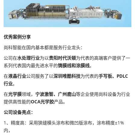
优秀案例分享
尚科智能在国内基本都是服务行业龙头：
公司在
水处理行业
为以
贵阳时代沃顿
为代表的高端客户提供了一
系列代表国内最先进水平的
铸膜线和涂膜线
。
在
液晶行业
公司服务了以
深圳唯酷科技
为代表的
手写板、PDLC
行业
。
在
光学膜
领域，
宁波激智、广州鹿山
等企业使用尚科设备为行业
提供高性能的
OCA光学胶
产品。
公司设备亮点：
1、精度高：采用狭缝模头涂布和微凹版涂布，涂布精度±1%
内，