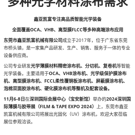
多种光学材料涂布需求
鑫亚凯富专注高品质智能光学装备
全面覆盖OCA、VHB、离型膜FLCC等多种高端涂布应用
东莞市鑫亚凯富机械有限公司
成立于2017年，位于广东省东莞
市桥头镇，是一家集产品研发、生产、销售、服务于一体的专业
设备供应商。
公司专业研发
光学薄膜材料精密涂布机、分切机、复卷机
等智能
光学装备。主要适用于
OCA、VHB涂布机、光学级保护膜涂布
机、离型膜涂布机、FCCL柔性覆铜板涂布机、屏蔽膜涂布机、
泡棉双面胶涂布机、硬化膜涂布机等整机及配套设备。
11月6-8日
在
深圳国际会展中心（宝安新馆）
举办的
2024深圳国
际薄膜与胶带展（FILM & TAPE EXPO 2024）
上，东莞市鑫亚
凯富机械有限公司将展出光固化（UV）涂布机，欢迎大家莅临
展位参观洽谈。