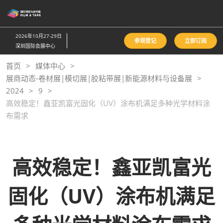
直
接
跳
2026年10月27-29日
参观登记
立即订阅
转
深圳国际会展中心
至
首页
媒体中心
内
展商动态-卷材展|模切展|胶粘带展|新能源材料与设备展
容
2024
9
高效稳定！鑫亚凯富光固化（UV）涂布机满足多种光学材料涂
布需求
高效稳定！鑫亚凯富光
固化（UV）涂布机满足