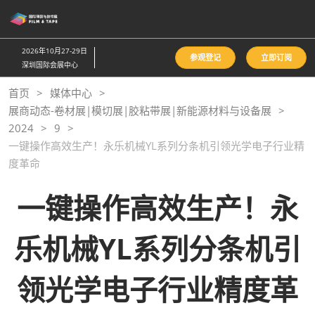
直
接
跳
2026年10月27-29日
参观登记
立即订阅
转
深圳国际会展中心
至
首页
媒体中心
内
展商动态-卷材展|模切展|胶粘带展|新能源材料与设备展
容
2024
9
一键操作高效生产！永乐机械YL系列分条机引领光学电子行业精
度革命
一键操作高效生产！永
乐机械YL系列分条机引
领光学电子行业精度革