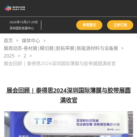
直
接
跳
2026年10月27-29日
参观登记
立即订阅
转
深圳国际会展中心
至
首页
媒体中心
内
展商动态-卷材展|模切展|胶粘带展|新能源材料与设备展
容
2025
2
展会回顾 | 泰得思2024深圳国际薄膜与胶带展圆满收官
展会回顾 | 泰得思2024深圳国际薄膜与胶带展圆
满收官