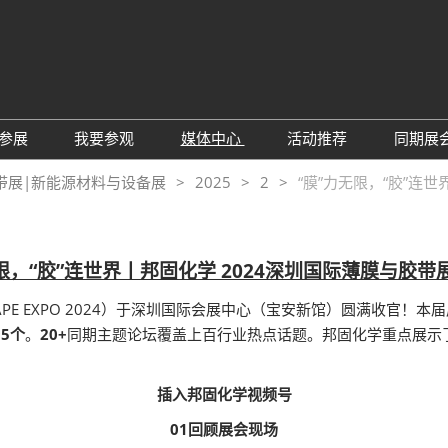
中
Eng
参展
我要参观
媒体中心
活动推荐
同期展
한
展位预定
参观预登记
行业新闻
会议论坛
深
带展|新能源材料与设备展
2025
2
“膜”力无限，“胶”连
日
展
展商评语
特邀贵宾
展会新闻
2026越南国际薄
Tiế
国
แบ
展商增值服务
展商名录
展商动态
Ind
亚
无限，“胶”连世界丨邦固化学 2024深圳国际薄膜与胶带
励展通APP
推荐展商
合作媒体
国
 TAPE EXPO 2024）于深圳国际会展中心（宝安新馆）圆满收官！本
重点观众
展商说
订阅电邮
览
95个
。
20+
同期主题论坛覆盖上百行业热点话题。邦固化学重点展示
为何参展
组团参观
商贸配对
RX Connect 励展通
插入邦固化学视频号
01回顾展会现场