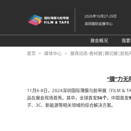
直
接
2026年10月27-29日
跳
深圳国际会展中心
转
至
内
展会概况
我要
容
展会概况
首页
媒体中心
展商动态-卷材展|模切展|胶粘
展品范围
交通住宿
“膜”力
特色展区
11月6-8日，2024深圳国际薄膜与胶带展（FILM &
关于主办方
品在展会现场首秀。其中，全球首发
56个
，中国首发
包容性和多元化
子、3C、新能源等相关领域的综合解决方案。
常见问题解答
展馆平面图