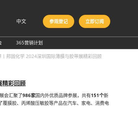
中文
参观登记
立即订阅
文
lish
会
365营销计划
국인
圳国际胶粘剂及化工原料
世界丨邦固化学 2024深圳国际薄膜与胶带展精彩回顾
本語
膜与胶带展
ng Việt
际高性能材料展
บไทย
onesia
洲材料周
展精彩回顾
际新材料新工艺及色彩展
届展会汇聚了
986家
国内外优质品牌参展，共有
151个
新
会
了覆膜胶、丙烯酸压敏胶等产品在汽车、家电、消费电