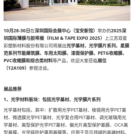
10月28-30日
在
深圳国际会展中心（宝安新馆）
举办的
2025深
圳国际薄膜与胶带展（FILM & TAPE EXPO 2025）
上江苏双星
彩塑新材料股份有限公司将展出
光学基材、光学膜片系列、星膜
范系列节能建筑膜、车用太阳膜、漆面保护膜、PETG收缩膜、
PVC收缩膜和综合类材料
等产品，欢迎大家莅临
展位
（12A109）
参观洽谈。
展品推荐
1、光学材料板块：包括光学基材、光学膜片系列
光学基材包括，其中：扩散用光学PET基材、棱镜用光学PET基
材、微透膜光学PET基材、光学复合用PET基材、调光玻璃用光
学基材、离型保护光学PET基材、偏光片离型保护基膜、OCA离
型基膜、光学级防护罩用基膜等，应用于显示领域的高端材料。