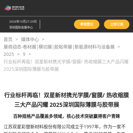
直
接
跳
2026年10月27-29日
参观登记
立即订阅
转
深圳国际会展中心
至
首页
媒体中心
内
展商动态-卷材展|模切展|胶粘带展|新能源材料与设备展
容
2025
9
行业标杆再临！双星新材携光学膜/窗膜/ 热收缩膜三大产品闪耀
2025深圳国际薄膜与胶带展
行业标杆再临！双星新材携光学膜/窗膜/ 热收缩膜
三大产品闪耀 2025深圳国际薄膜与胶带展
百种规格产品覆盖多领域，核心技术突破赢得客户青睐​​
江苏双星彩塑新材料股份有限公司成立于1997年，作为一家不