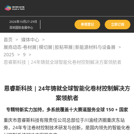
直
接
跳
2026年10月27-29日
参观登记
立即订阅
转
深圳国际会展中心
至
首页
媒体中心
内
展商动态-卷材展|模切展|胶粘带展|新能源材料与设备展
容
2025
9
恩睿斯科技 | 24年铸就全球智能化卷材控制解决方案领航者
恩睿斯科技 | 24年铸就全球智能化卷材控制解决方
案领航者
专精特新实力加持，多系统覆盖十大赛道服务全球 150 + 国家
重庆市恩睿斯科技有限责任公司总部位于川渝经济圈重庆东站
旁，24年专注卷材控制技术研发与创新，是国内领先的智能化卷