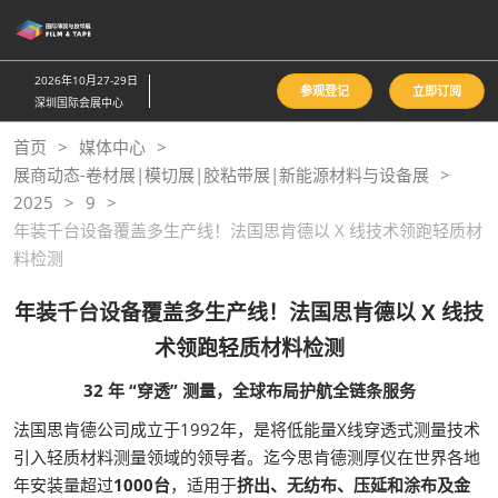
直
接
跳
2026年10月27-29日
参观登记
立即订阅
转
深圳国际会展中心
至
首页
媒体中心
内
展商动态-卷材展|模切展|胶粘带展|新能源材料与设备展
容
2025
9
年装千台设备覆盖多生产线！法国思肯德以 X 线技术领跑轻质材
料检测
年装千台设备覆盖多生产线！法国思肯德以 X 线技
术领跑轻质材料检测
32 年 “穿透” 测量，全球布局护航全链条服务
法国思肯德公司成立于1992年，是将低能量X线穿透式测量技术
引入轻质材料测量领域的领导者。迄今思肯德测厚仪在世界各地
年安装量超过
1000台
，适用于
挤出、无纺布、压延和涂布及金