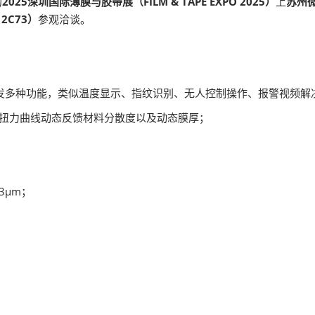
的
2025深圳国际薄膜与胶带展（FILM & TAPE EXPO 2025）
上
苏州
2C73）
参观洽谈。
发多种功能，类似温度显示、指纹识别、无人控制操作、报警视频解
有扭力曲线动态反馈材料分散度以及动态膜厚；
3μm；