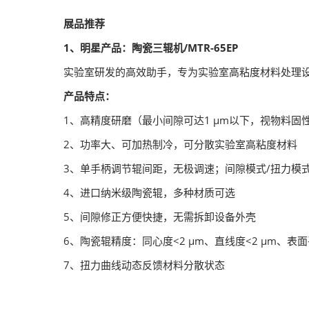
展品推荐
1、明星产品：陶瓷三辊机/MTR-65EP
实验室研发的高效助手，专为实验室高粘度材料处理
产品特点：
1、高精度研磨（最小间隙可达1 μm以下，视物料固
2、功率大、可加热制冷，可分散实验室高粘度材料
3、单手柄调节辊间距，无极调速；间隙模式/扭力模
4、进口纳米级陶瓷辊，多种材质可选
5、间隙修正方便快捷，无需拆卸设备外壳
6、陶瓷辊精度：同心度<2 μm、直线度<2 μm、表面平
7、扭力曲线动态反馈材料分散状态