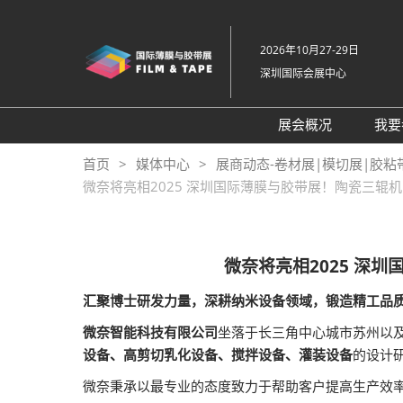
直
接
2026年10月27-29日
跳
深圳国际会展中心
转
至
内
展会概况
我要
容
展会概况
首页
媒体中心
展商动态-卷材展|模切展|胶粘
微奈将亮相2025 深圳国际薄膜与胶带展！陶瓷三
展品范围
交通住宿
特色展区
微奈将亮相2025 深
关于主办方
汇聚博士研发力量，深耕纳米设备领域，锻造精工品
包容性和多元化
微奈智能科技有限公司
坐落于长三角中心城市苏州以
常见问题解答
设备、高剪切乳化设备、搅拌设备、灌装设备
的设计
展馆平面图
微奈秉承以最专业的态度致力于帮助客户提高生产效