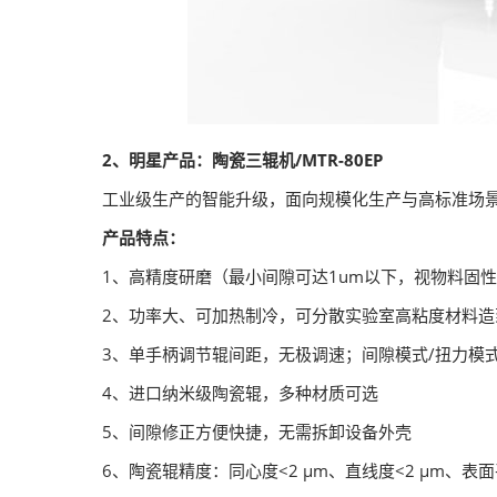
2、明星产品：陶瓷三辊机/MTR-80EP
工业级生产的智能升级，面向规模化生产与高标准场
产品特点：
1、高精度研磨（最小间隙可达1um以下，视物料固性
2、功率大、可加热制冷，可分散实验室高粘度材料造
3、单手柄调节辊间距，无极调速；间隙模式/扭力模
4、进口纳米级陶瓷辊，多种材质可选
5、间隙修正方便快捷，无需拆卸设备外壳
6、陶瓷辊精度：同心度<2 μm、直线度<2 μm、表面平