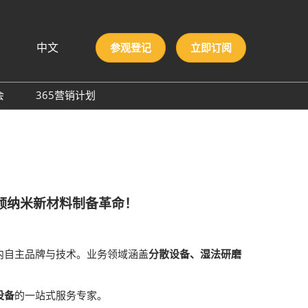
中文
参观登记
立即订阅
文
lish
会
365营销计划
국인
圳国际胶粘剂及化工原料
本語
膜与胶带展
ng Việt
际高性能材料展
บไทย
onesia
洲材料周
引领纳米新材料制备革命！
际新材料新工艺及色彩展
会
内自主品牌与技术。业务领域涵盖
分散设备、湿法研磨
设备
的一站式服务专家。