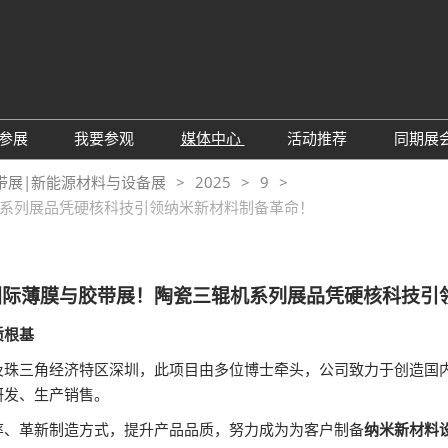
中
Eng
参展
我要参观
媒体中心
活动推荐
同期展
한
展位预定
参观预登记
行业新闻
会议论坛
深
带展|新能源材料与设备展
2025
9
日
展
辊机系列展品凭硬核科技引领纳米新材料制备革命！
展商评语
特邀贵宾
展会新闻
2026越南国际薄
Tiế
国
แบ
展商增值服务
展商名录
展商动态
Ind
亚
励展通APP
推荐展商
合作媒体
圳国际薄膜与胶带展！陶瓷三辊机系列展品凭硬核科技
国
重点观众
展商说
订阅电邮
览
质根基
为何参展
组团参观
及珠三角经济特区深圳，此项目由多位博士牵头，公司致力于创造国
商贸配对
RX Connect 励展通
研发、生产销售。
率、革新制造方式，提升产品品质，努力成为为客户制备
纳米新材料