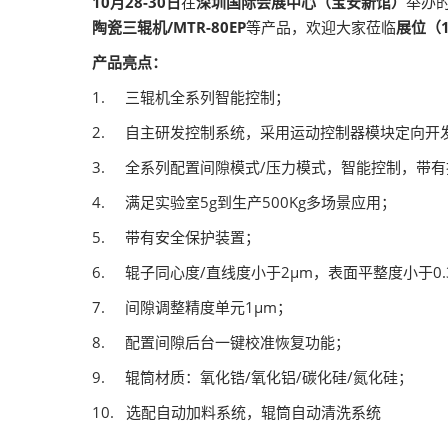
10月28-30日
在
深圳国际会展中心（宝安新馆）
举办
陶瓷三辊机/MTR-80EP
等产品，欢迎大家莅临
展位（1
产品亮点：
1. 三辊机全系列智能控制；
2. 自主研发控制系统，采用运动控制器模块定向开
3. 全系列配置间隙模式/压力模式，智能控制，带
4. 满足实验室5g到生产500Kg多场景应用；
5. 带有安全保护装置；
6. 辊子同心度/直线度小于2μm，表面平整度小于0.
7. 间隙调整精度单元1μm；
8. 配置间隙后台一键校准恢复功能；
9. 辊筒材质：氧化锆/氧化铝/碳化硅/氮化硅；
10. 选配自动加料系统，辊筒自动清洗系统