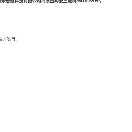
微奈智能科技有限公司
将展出
陶瓷三辊机/MTR-65EP，
决方案等；