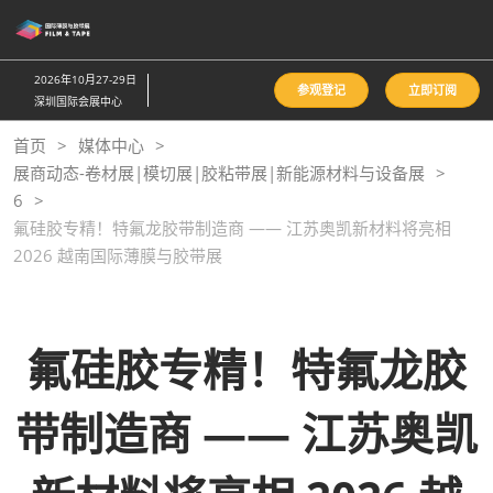
直
接
跳
2026年10月27-29日
参观登记
立即订阅
转
深圳国际会展中心
至
首页
媒体中心
内
展商动态-卷材展|模切展|胶粘带展|新能源材料与设备展
容
6
氟硅胶专精！特氟龙胶带制造商 —— 江苏奥凯新材料将亮相
2026 越南国际薄膜与胶带展
氟硅胶专精！特氟龙胶
带制造商 —— 江苏奥凯