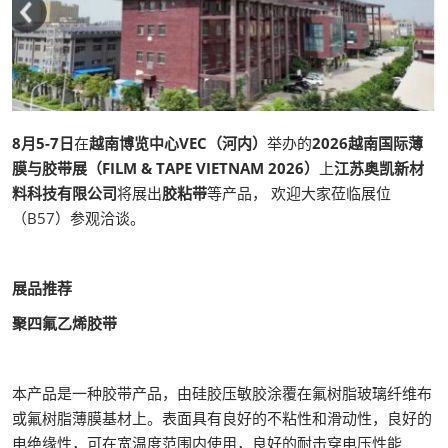
8月5-7日
在
越南博览中心VEC（河内）
举办的
2026越南国际薄
膜与胶带展（FILM & TAPE VIETNAM 2026）
上
江苏奥凯新材
料科技有限公司
将展出
胶粘带
等产品， 欢迎大家莅临展位
（B57）参观洽谈。
展品推荐
聚四氟乙烯胶带
本产品是一种胶带产品，由硅胶压敏胶涂覆在氟树脂玻璃纤维布
或氟树脂薄膜基材上。表面具有良好的不粘性和滑动性，良好的
电绝缘性，可在宽温度范围内使用，良好的耐击穿电压性能