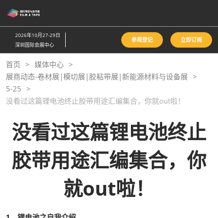
直
接
跳
2026年10月27-29日
参观登记
立即订阅
转
深圳国际会展中心
至
首页
媒体中心
内
展商动态-卷材展|模切展|胶粘带展|新能源材料与设备展
容
5-25
没看过这篇锂电池终止胶带用途汇编集合，你就out啦！
没看过这篇锂电池终止
胶带用途汇编集合，你
就out啦！
1、锂电池之自我介绍