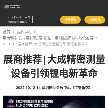
直
接
跳
2026年10月27-29日
参观登记
立即订阅
转
深圳国际会展中心
至
首页
媒体中心
内
展商动态-卷材展|模切展|胶粘带展|新能源材料与设备展
容
5-31
展商推荐|大成精密测量设备引领锂电新革命
展商推荐|大成精密测量
设备引领锂电新革命
2022.10.12-14 深圳国际会展中心（宝安新馆）