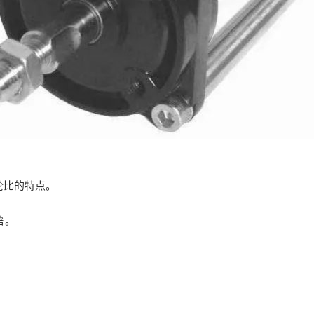
伦比的特点。
答。