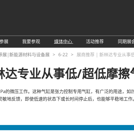
中
Eng
参展
我要参观
媒体中心
活动推荐
同期展
한
展位预定
参观预登记
行业新闻
会议论坛
深
带展|新能源材料与设备展
6-22
展商推荐 | 新林达专业从事
日
展
展商评语
特邀贵宾
展会新闻
2026越南国际薄
Tiế
新林达专业从事低/超低摩
国
แบ
展商增值服务
展商名录
展商动态
Ind
亚
励展通APP
推荐展商
合作媒体
国
01MPa的微压工作。这种气缸是张力控制专用气缸，有广泛的用途，
重点观众
展商说
订阅电邮
览
灵敏地反馈，即使低速的状态下或长时间停止后，也能够平稳地工作
为何参展
组团参观
商贸配对
RX Connect 励展通