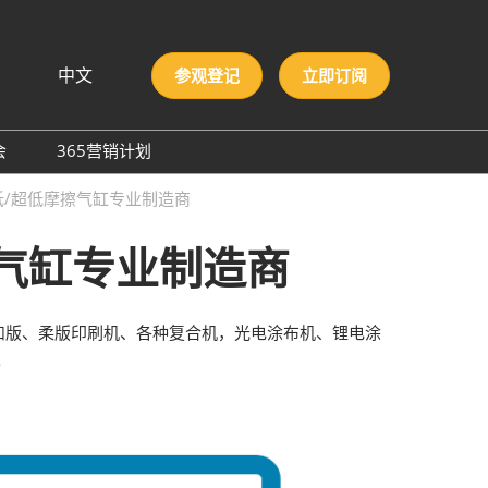
中文
参观登记
立即订阅
文
lish
会
365营销计划
국인
圳国际胶粘剂及化工原料
低/超低摩擦气缸专业制造商
本語
膜与胶带展
ng Việt
擦气缸专业制造商
际高性能材料展
บไทย
onesia
洲材料周
际新材料新工艺及色彩展
如凹版、柔版印刷机、各种复合机，光电涂布机、锂电涂
会
。