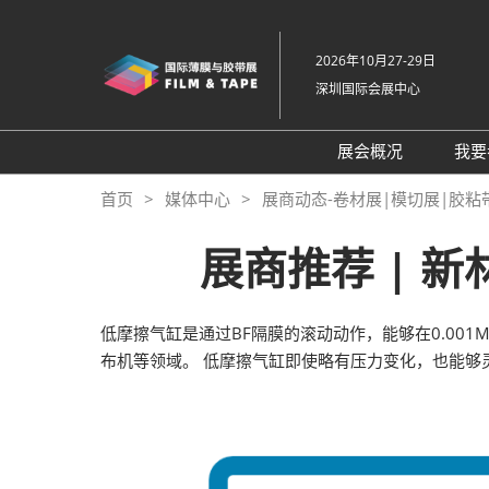
直
接
2026年10月27-29日
跳
深圳国际会展中心
转
至
内
展会概况
我要
容
展会概况
首页
媒体中心
展商动态-卷材展|模切展|胶粘
展品范围
展商推荐 | 
交通住宿
特色展区
低摩擦气缸是通过BF隔膜的滚动动作，能够在0.0
关于主办方
布机等领域。 低摩擦气缸即使略有压力变化，也能够
包容性和多元化
常见问题解答
展馆平面图