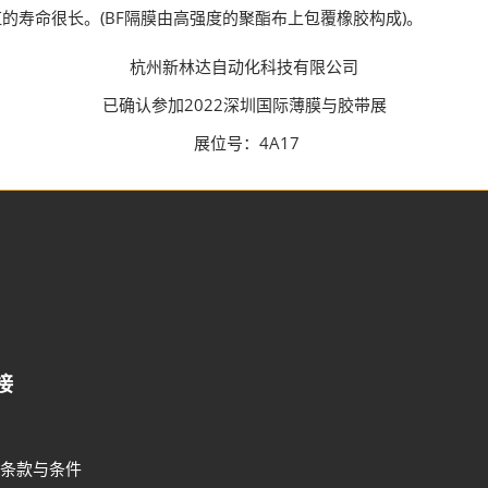
的寿命很长。(BF隔膜由高强度的聚酯布上包覆橡胶构成)。
杭州新林达自动化科技有限公司
已确认参加2022深圳国际薄膜与胶带展
展位号：4A17
接
条款与条件