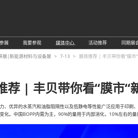
中
Eng
参展
我要参观
媒体中心
活动推荐
同期展
한
展位预定
参观预登记
行业新闻
会议论坛
深
带展|新能源材料与设备展
7-13
展商推荐 | 丰贝带你看“膜市
日
展
展商评语
特邀贵宾
展会新闻
2026越南国际薄
Tiế
国
แบ
展商增值服务
展商名录
展商动态
Ind
亚
推荐 | 丰贝带你看“膜市“
励展通APP
推荐展商
合作媒体
国
重点观众
展商说
订阅电邮
览
着力、优异的水蒸汽和油脂阻隔性以及低静电等性能广泛应用于印刷
为何参展
组团参观
变化。中国BOPP内需为主，90%的量用于内部消化，10%左右的量
商贸配对
RX Connect 励展通