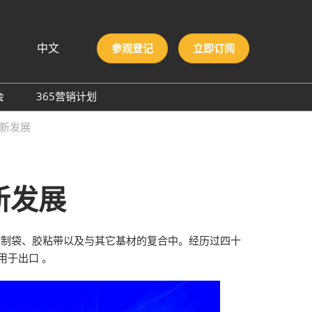
中文
参观登记
立即订阅
文
lish
会
365营销计划
국인
圳国际胶粘剂及化工原料
“新发展
本語
膜与胶带展
ng Việt
际高性能材料展
บไทย
onesia
洲材料周
新发展
际新材料新工艺及色彩展
会
、制袋、胶粘带以及与其它基材的复合中。经历过四十
用于出口 。