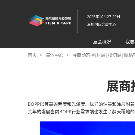
直
接
2026年10月27-29日
跳
深圳国际会展中心
转
至
内
展会概况
我要
容
展会概况
首页
媒体中心
展商动态-卷材展|模切展|胶粘
展品范围
交通住宿
展商
特色展区
关于主办方
BOPP以其高透明度和光泽度、优异的油墨和涂层附
包容性和多元化
余年的发展当前BOPP行业需求端也发生了翻天覆地的
常见问题解答
展馆平面图