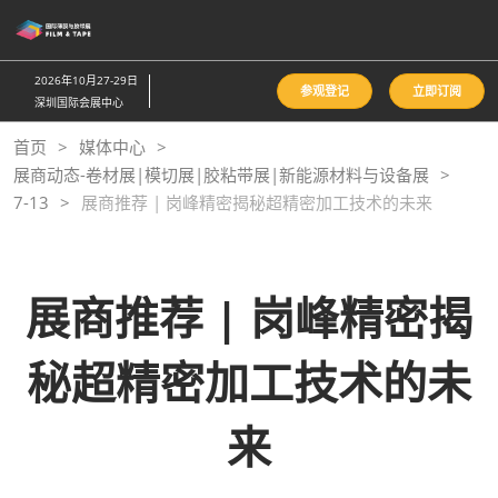
直
接
跳
2026年10月27-29日
参观登记
立即订阅
转
深圳国际会展中心
至
首页
媒体中心
内
展商动态-卷材展|模切展|胶粘带展|新能源材料与设备展
容
7-13
展商推荐 | 岗峰精密揭秘超精密加工技术的未来
展商推荐 | 岗峰精密揭
秘超精密加工技术的未
来