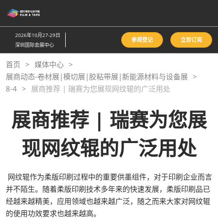
直
接
跳
2026年10月27-29日
参观登记
立即订阅
转
深圳国际会展中心
至
首页
媒体中心
内
展商动态-卷材展|模切展|胶粘带展|新能源材料与设备展
容
8-4
展商推荐 | 瑞赛为您展现网纹辊的广泛用处
展商推荐 | 瑞赛为您展
现网纹辊的广泛用处
网纹辊作为柔版印刷过程中的重要供墨组件，对于印刷企业而言
并不陌生。随着柔版印刷技术多年来的快速发展，柔版印刷品已
经越来越精美，应用领域也越来越广泛，随之而来大家对网纹辊
的使用功效要求也越来越高。