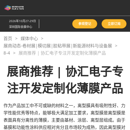
直
接
跳
2026年10月27-29日
参观登记
立即订阅
转
深圳国际会展中心
至
首页
媒体中心
内
展商动态-卷材展|模切展|胶粘带展|新能源材料与设备展
容
8-4
展商推荐 | 协汇电子专注开发定制化薄膜产品
展商推荐 | 协汇电子专
注开发定制化薄膜产品
作为产品加工中不可或缺的材料之一，离型膜具有吸附性好、力
学性能优秀等特点，能够极大满足加工要求，离型膜是离型膜是
表面具有分离性的薄膜，主要由基材、涂层、离型层组成。由于
基膜和功能性涂料供应相对充分且市场较为成熟，因此离型膜对