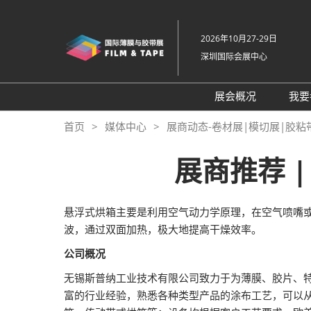
直
接
2026年10月27-29日
跳
深圳国际会展中心
转
至
内
展会概况
我要
容
展会概况
首页
媒体中心
展商动态-卷材展|模切展|胶粘
展品范围
展商推荐 
交通住宿
特色展区
悬浮式烘箱主要是利用空气动力学原理，在空气喷嘴
关于主办方
波，通过双面加热，极大地提高干燥效率。
包容性和多元化
公司概况
常见问题解答
无锡斯普纳工业技术有限公司致力于为薄膜、胶片、
展馆平面图
富的行业经验，熟悉各种类型产品的涂布工艺，可以