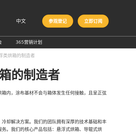
中文
参观登记
立即订阅
文
lish
会
365营销计划
국인
圳国际胶粘剂及化工原料
悬浮类烘箱的制造者
本語
膜与胶带展
ng Việt
烘箱的制造者
际高性能材料展
บไทย
onesia
洲材料周
际新材料新工艺及色彩展
烘箱内，涂布基材不会与箱体发生任何接触，且呈正弦
会
、冷却解决方案。我们的团队拥有深厚的技术基础和丰
服务。我们的核心产品包括：悬浮式烘箱、导辊式烘