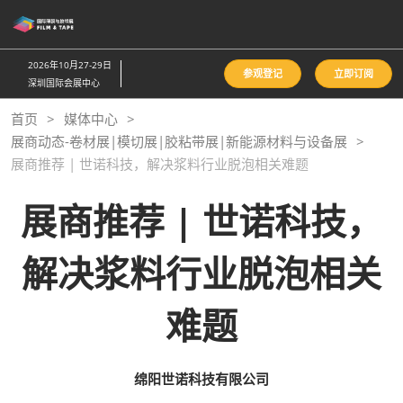
直
接
跳
2026年10月27-29日
参观登记
立即订阅
转
深圳国际会展中心
至
首页
媒体中心
内
展商动态-卷材展|模切展|胶粘带展|新能源材料与设备展
容
展商推荐 | 世诺科技，解决浆料行业脱泡相关难题
展商推荐 | 世诺科技，
解决浆料行业脱泡相关
难题
绵阳世诺科技有限公司