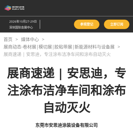
直
接
跳
2026年10月27-29日
参观登记
立即订阅
转
深圳国际会展中心
至
首页
媒体中心
内
展商动态-卷材展|模切展|胶粘带展|新能源材料与设备展
容
展商速递 | 安思迪，专注涂布洁净车间和涂布自动灭火
展商速递 | 安思迪，专
注涂布洁净车间和涂布
自动灭火
东莞市安思迪涂装设备有限公司