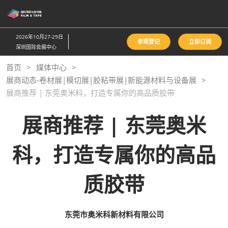
直
接
跳
2026年10月27-29日
参观登记
立即订阅
转
深圳国际会展中心
至
首页
媒体中心
内
展商动态-卷材展|模切展|胶粘带展|新能源材料与设备展
容
展商推荐 | 东莞奥米科，打造专属你的高品质胶带
展商推荐 | 东莞奥米
科，打造专属你的高品
质胶带
东莞市奥米科新材料有限公司