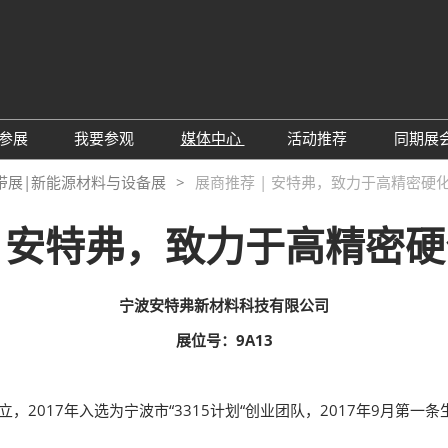
中
Eng
参展
我要参观
媒体中心
活动推荐
同期展
한
展位预定
参观预登记
行业新闻
会议论坛
深
带展|新能源材料与设备展
展商推荐 | 安特弗，致力于高精密硬
日
展
展商评语
特邀贵宾
展会新闻
2026越南国际薄
Tiế
| 安特弗，致力于高精密
国
แบ
展商增值服务
展商名录
展商动态
Ind
亚
励展通APP
推荐展商
合作媒体
国
宁波安特弗新材料科技有限公司
重点观众
展商说
订阅电邮
览
展位号：9A13
为何参展
组团参观
商贸配对
RX Connect 励展通
，2017年入选为宁波市“3315计划“创业团队，2017年9月第一