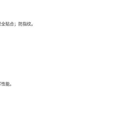
现全贴合；防指纹。
写性能。