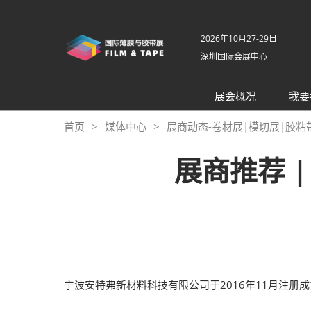
直
接
2026年10月27-29日
跳
深圳国际会展中心
转
至
内
展会概况
我要
容
展会概况
首页
媒体中心
展商动态-卷材展|模切展|胶粘
展品范围
展商推荐 
交通住宿
特色展区
关于主办方
包容性和多元化
常见问题解答
宁波安特弗新材料科技有限公司于2016年11月注册成立
展馆平面图