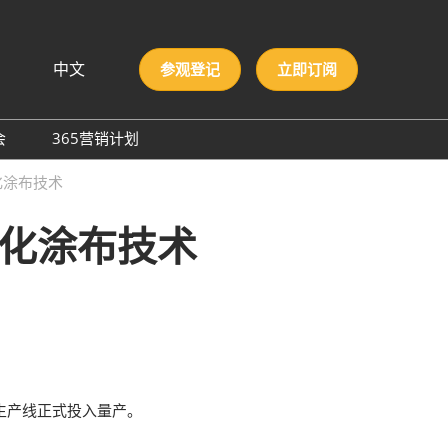
中文
参观登记
立即订阅
文
lish
会
365营销计划
국인
圳国际胶粘剂及化工原料
化涂布技术
本語
膜与胶带展
ng Việt
硬化涂布技术
际高性能材料展
บไทย
onesia
洲材料周
际新材料新工艺及色彩展
会
条生产线正式投入量产。