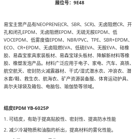
展位号：9E48
易宝主营产品有NEOPRENE(CR、SBR、SCR)、无卤阻燃CR、开
孔和闭孔EPDM、无卤阻燃EPDM、无硫无胺EPDM、低
VOCEPDM、低雾度值EPDM、NBR/PVC、TPE、SBR+EPDM、
ECO、CR+EPDM、无卤阻燃EVA、低硫EVA、无胺EVA、硅橡
胶、易森宝家具家装板材、易森宝球头板材、降解新材料等橡
胶、橡塑发泡产品。材料广泛应用于电子、家电、汽车、高铁、
航空航天、密封防火减震器材、干式/湿式潜水衣、冲浪衣、潜
水套/鞋、救生衣、航海衣、矿产资源装备服、体育运动护具、
高尔夫球袋及箱包、电脑包、瑜伽垫等领域。
结皮EPDM YB-6025P
1. 可结皮，有助于提高贴胶性、密封性、提高防水性能
2. 减少冷凝物质和油脂的析出，提高材料的雾化性能。