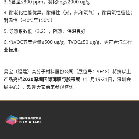
3. S含量≤800 ppm，雾化Fog≤2000 ug/g
4. 耐老化性能优异，耐候性（光，热和氧气），耐臭氧性极佳；
耐温性（-40℃至150℃）
5. 导热系数低（3.2），隔热、保温良好
6. 低VOC五苯含量≤500 ug/g，TVOC≤50 ug/g，更符合汽车行
业标准。
易宝（福建）高分子材料股份公司（展位号：9E48）将携以上
产品亮相
2020深圳国际薄膜与胶带展
（11月19-21日，深圳会
展中心），欢迎大家前来参观咨询。