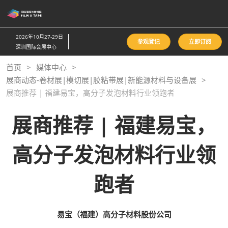
直
接
跳
2026年10月27-29日
参观登记
立即订阅
转
深圳国际会展中心
至
首页
媒体中心
内
展商动态-卷材展|模切展|胶粘带展|新能源材料与设备展
容
展商推荐 | 福建易宝，高分子发泡材料行业领跑者
展商推荐 | 福建易宝，
高分子发泡材料行业领
跑者
易宝（福建）高分子材料股份公司