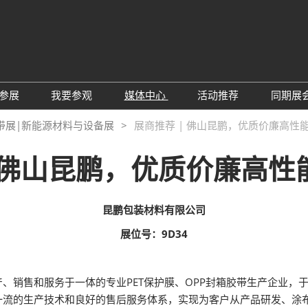
中
Eng
参展
我要参观
媒体中心
活动推荐
同期展
한
展位预定
参观预登记
行业新闻
会议论坛
深
带展|新能源材料与设备展
展商推荐 | 佛山昆鹏，优质价廉高性能
日
展
展商评语
特邀贵宾
展会新闻
2026越南国际薄
Tiế
 佛山昆鹏，优质价廉高性
国
แบ
展商增值服务
展商名录
展商动态
Ind
亚
励展通APP
推荐展商
合作媒体
国
昆鹏包装材料有限公司
重点观众
展商说
订阅电邮
览
展位号：9D34
为何参展
组团参观
商贸配对
RX Connect 励展通
、销售和服务于一体的专业PET保护膜、OPP封箱胶带生产企业，于
流的生产技术和良好的售后服务体系，实现为客户从产品研发、涂布