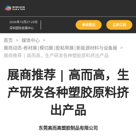
直
接
跳
2026年10月27-29日
参观登记
立即订阅
转
深圳国际会展中心
至
首页
媒体中心
内
展商动态-卷材展|模切展|胶粘带展|新能源材料与设备展
容
展商推荐 | 高而高，生产研发各种塑胶原料挤出产品
展商推荐 | 高而高，生
产研发各种塑胶原料挤
出产品
东莞高而高塑胶制品有限公司