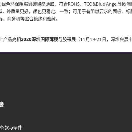
真正绿色环保阻燃聚碳酸酯薄膜，符合ROHS，TCO&Blue Ange
优越，外质量更好，颜色更稳定、一致；可用于有阻燃要求的面板、标
示器、商务机等贴合绝缘和遮藏。
上产品亮相
2020深圳国际薄膜与胶带展
（11月19-21日，深圳会
接
条款与条件