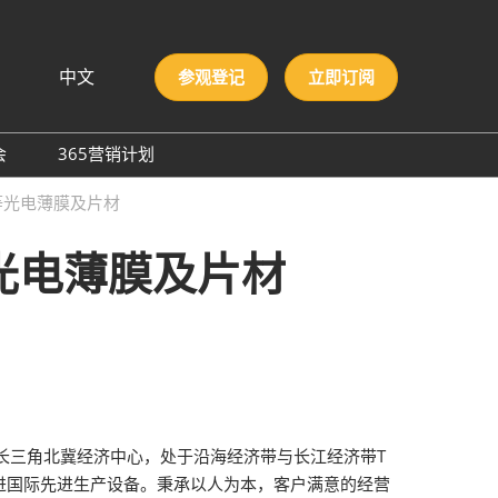
中文
参观登记
立即订阅
文
lish
会
365营销计划
국인
圳国际胶粘剂及化工原料
等光电薄膜及片材
本語
膜与胶带展
ng Việt
光电薄膜及片材
际高性能材料展
บไทย
onesia
洲材料周
际新材料新工艺及色彩展
会
长三角北冀经济中心，处于沿海经济带与长江经济带T
进国际先进生产设备。秉承以人为本，客户满意的经营