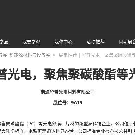
中
Eng
参展
我要参观
媒体中心
活动推荐
同期展
한
展位预定
参观预登记
行业新闻
会议论坛
深
带展|新能源材料与设备展
展商推荐 | 华普光电，聚焦聚碳酸酯
日
展
展商评语
特邀贵宾
展会新闻
2026越南国际薄
Tiế
 华普光电，聚焦聚碳酸酯等
国
แบ
展商增值服务
展商名录
展商动态
Ind
亚
励展通APP
推荐展商
合作媒体
国
南通华普光电材料有限公司
重点观众
展商说
订阅电邮
览
展位号：9A15
为何参展
组团参观
商贸配对
RX Connect 励展通
售聚碳酸酯（PC）等光电薄膜、片材的新型高科技企业。公司位于
亚大陆桥相连，水路更是通达世界各港。公司拥有专业核心技术并引