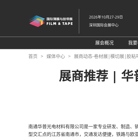
直
接
2026年10月27-29日
跳
深圳国际会展中心
转
至
内
展会概况
我要
容
展会概况
首页
媒体中心
展商动态-卷材展|模切展|胶粘
展品范围
展商推荐 |
交通住宿
特色展区
关于主办方
包容性和多元化
常见问题解答
南通华普光电材料有限公司是一家专业研发、制造、销
展馆平面图
型交汇点的江苏省南通市，交通发达便捷，铁路与欧