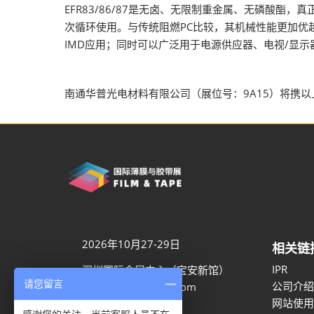
EFR83/86/87是无卤、无限制重金属、无磷酸酯，
次循环使用。与传统阻燃PC比较，其机械性能更加
IMD应用；同时可以广泛用于电源供应器、电视/显
南通华普光电材料有限公司（展位号：9A15）将携以
2026年10月27-29日
相关链
IPR
深圳国际会展中心（宝安新馆）
请您留言
公司介绍
aaron.ye@rxglobal.com
网站使用
021-2231 7259