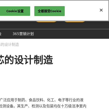
Cookie设置
全都接受Cookie
中文
参观登记
立即订阅
文
lish
会
365营销计划
국인
圳国际胶粘剂及化工原料
芯的设计制造
本語
膜与胶带展
ng Việt
芯的设计制造
际高性能材料展
บไทย
onesia
洲材料周
际新材料新工艺及色彩展
会
。产品广泛应用于制药、食品饮料、化工、电子等行业的液
检测设备。其生产、检测以及包装均在十万级洁净室内