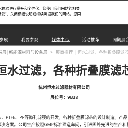
字化体验进行提升和个性化。您使用我们网站的相关
接受”、关闭横幅说明或继续浏览我们的网站，您同
中
Eng
参展
我要参观
媒体中心
活动推荐
同期展
한
展位预定
参观预登记
行业新闻
会议论坛
深
带展|新能源材料与设备展
展商推荐 | 恒水过滤，各种折叠膜滤
日
展
展商评语
特邀贵宾
展会新闻
2026越南国际薄
Tiế
| 恒水过滤，各种折叠膜滤
国
แบ
展商增值服务
展商名录
展商动态
Ind
亚
励展通APP
推荐展商
合作媒体
国
杭州恒水过滤器材有限公司
重点观众
展商说
订阅电邮
览
展位号：9B38
为何参展
组团参观
商贸配对
RX Connect 励展通
、N66、PTFE、PP等微孔滤膜的开发，各种折叠膜滤芯的设计制造
解决方案。公司生产按照GMP标准建造车间，引进国外先进的生产和