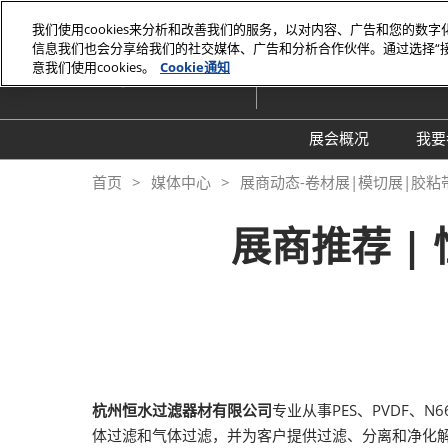
直
我们使用cookies来分析和改善我们的服务，以对内容、广告和您的数
接
信息我们也会分享给我们的社交媒体、广告和分析合作伙伴。通过选择“
2026年10月27-29日
跳
意我们使用cookies。
Cookie通知
深圳国际会展中心
转
至
内
展会概况
我要
容
展会概况
首页
媒体中心
展商动态-卷材展|模切展|胶粘
展品范围
展商推荐 
交通住宿
特色展区
关于主办方
包容性和多元化
常见问题解答
杭州恒水过滤器材有限公司
专业从事PES、PVDF
展馆平面图
体过滤和气体过滤，并为客户提供过滤、分离和净化