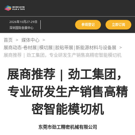
直
接
跳
2026年10月27-29日
参观登记
立即订阅
转
深圳国际会展中心
至
首页
媒体中心
内
展商动态-卷材展|模切展|胶粘带展|新能源材料与设备展
容
展商推荐 | 劲工集团，专业研发生产销售高精密智能模切机
展商推荐 | 劲工集团，
专业研发生产销售高精
密智能模切机
东莞市劲工精密机械有限公司